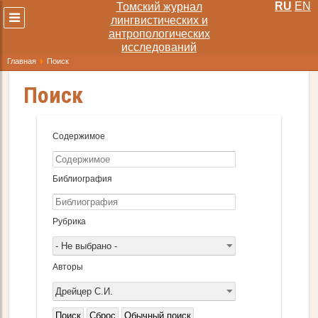
RU
EN
Томский журнал
Развернуть
лингвистических и
меню
антропологических
исследований
Главная
Поиск
Поиск
Содержимое
Библиография
Рубрика
- Не выбрано -
Авторы
Дрейцер С.И.
Поиск
Сброс
Обычный поиск