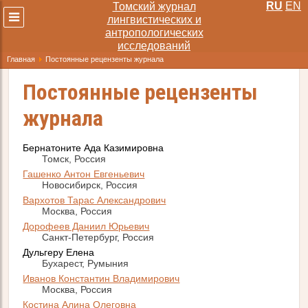
RU
EN
Томский журнал
Развернуть
лингвистических и
меню
антропологических
исследований
Главная
Постоянные рецензенты журнала
Постоянные рецензенты
журнала
Бернатоните Ада Казимировна
Томск, Россия
Гашенко Антон Евгеньевич
Новосибирск, Россия
Вархотов Тарас Александрович
Москва, Россия
Дорофеев Даниил Юрьевич
Санкт-Петербург, Россия
Дульгеру Елена
Бухарест, Румыния
Иванов Константин Владимирович
Москва, Россия
Костина Алина Олеговна