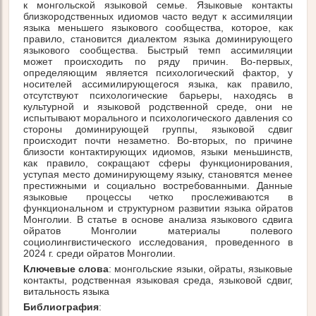
к монгольской языковой семье. Языковые контакты
близкородственных идиомов часто ведут к ассимиляции
языка меньшего языкового сообщества, которое, как
правило, становится диалектом языка доминирующего
языкового сообщества. Быстрый темп ассимиляции
может происходить по ряду причин. Во-первых,
определяющим является психологический фактор, у
носителей ассимилирующегося языка, как правило,
отсутствуют психологические барьеры, находясь в
культурной и языковой родственной среде, они не
испытывают морального и психологического давления со
стороны доминирующей группы, языковой сдвиг
происходит почти незаметно. Во-вторых, по причине
близости контактирующих идиомов, языки меньшинств,
как правило, сокращают сферы функционирования,
уступая место доминирующему языку, становятся менее
престижными и социально востребованными. Данные
языковые процессы четко прослеживаются в
функциональном и структурном развитии языка ойратов
Монголии. В статье в основе анализа языкового сдвига
ойратов Монголии материалы полевого
социолингвистического исследования, проведенного в
2024 г. среди ойратов Монголии.
Ключевые слова
: монгольские языки, ойраты, языковые
контакты, родственная языковая среда, языковой сдвиг,
витальность языка
Библиография
: