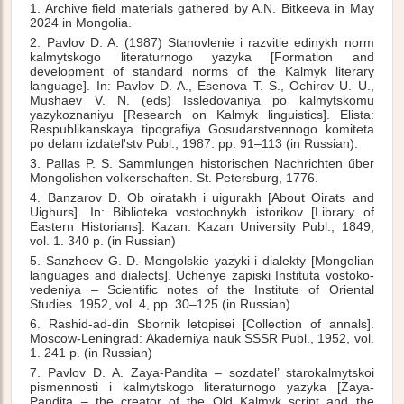
1. Archive field materials gathered by A.N. Bitkeeva in May
2024 in Mongolia.
2. Pavlov D. A. (1987) Stanovlenie i razvitie edinykh norm
kalmytskogo literaturnogo yazyka [Formation and
development of standard norms of the Kalmyk literary
language]. In: Pavlov D. A., Esenova T. S., Ochirov U. U.,
Mushaev V. N. (eds) Issledovaniya po kalmytskomu
yazykoznaniyu [Research on Kalmyk linguistics]. Elista:
Respublikanskaya tipografiya Gosudarstvennogo komiteta
po delam izdatel'stv Publ., 1987. pp. 91–113 (in Russian).
3. Pallas P. S. Sammlungen historischen Nachrichten űber
Mongolishen volkerschaften. St. Petersburg, 1776.
4. Banzarov D. Ob oiratakh i uigurakh [About Oirats and
Uighurs]. In: Biblioteka vostochnykh istorikov [Library of
Eastern Historians]. Kazan: Kazan University Publ., 1849,
vol. 1. 340 p. (in Russian)
5. Sanzheev G. D. Mongolskie yazyki i dialekty [Mongolian
languages and dialects]. Uchenye zapiski Instituta vostoko-
vedeniya – Scientific notes of the Institute of Oriental
Studies. 1952, vol. 4, pp. 30–125 (in Russian).
6. Rashid-ad-din Sbornik letopisei [Collection of annals].
Moscow-Leningrad: Akademiya nauk SSSR Publ., 1952, vol.
1. 241 p. (in Russian)
7. Pavlov D. A. Zaya-Pandita – sozdatel’ starokalmytskoi
pismennosti i kalmytskogo literaturnogo yazyka [Zaya-
Pandita – the creator of the Old Kalmyk script and the