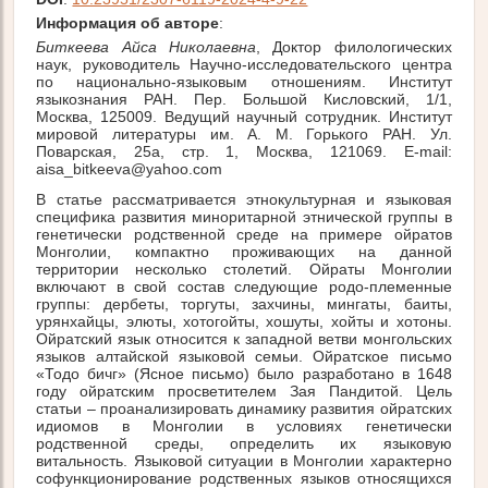
Информация об авторе
:
Биткеева Айса Николаевна
, Доктор филологических 
наук, руководитель Научно-исследовательского центра 
по национально-языковым отношениям. Институт 
языкознания РАН. Пер. Большой Кисловский, 1/1, 
Москва, 125009. Ведущий научный сотрудник. Институт 
мировой литературы им. А. М. Горького РАН. Ул. 
Поварская, 25а, стр. 1, Москва, 121069. E-mail: 
В статье рассматривается этнокультурная и языковая
специфика развития миноритарной этнической группы в
генетически родственной среде на примере ойратов
Монголии, компактно проживающих на данной
территории несколько столетий. Ойраты Монголии
включают в свой состав следующие родо-племенные
группы: дербеты, торгуты, захчины, мингаты, баиты,
урянхайцы, элюты, хотогойты, хошуты, хойты и хотоны.
Ойратский язык относится к западной ветви монгольских
языков алтайской языковой семьи. Ойратское письмо
«Тодо бичг» (Ясное письмо) было разработано в 1648
году ойратским просветителем Зая Пандитой. Цель
статьи – проанализировать динамику развития ойратских
идиомов в Монголии в условиях генетически
родственной среды, определить их языковую
витальность. Языковой ситуации в Монголии характерно
софункционирование родственных языков относящихся