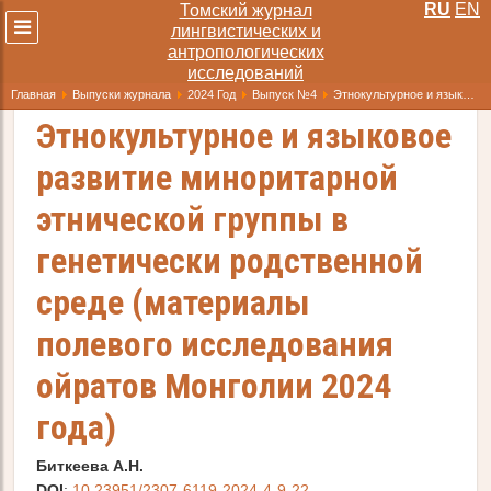
RU
EN
Томский журнал
Развернуть
лингвистических и
меню
антропологических
исследований
Главная
Выпуски журнала
2024 Год
Выпуск №4
Этнокультурное и языковое развитие миноритарной этнической группы в генетически родственной среде (материалы полевого исследования ойратов Монголии 2024 года)
Этнокультурное и языковое
развитие миноритарной
этнической группы в
генетически родственной
среде (материалы
полевого исследования
ойратов Монголии 2024
года)
Биткеева А.Н.
DOI
:
10.23951/2307-6119-2024-4-9-22