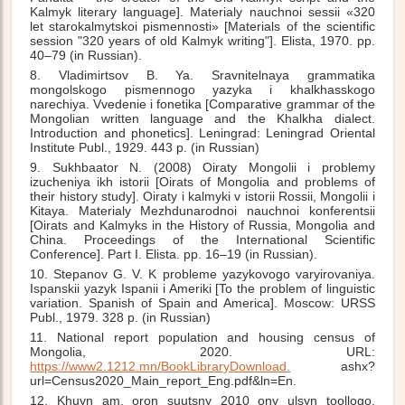
Kalmyk literary language]. Materialy nauchnoi sessii «320
let starokalmytskoi pismennosti» [Materials of the scientific
session "320 years of old Kalmyk writing"]. Elista, 1970. pp.
40–79 (in Russian).
8. Vladimirtsov B. Ya. Sravnitelnaya grammatika
mongolskogo pismennogo yazyka i khalkhasskogo
narechiya. Vvedenie i fonetika [Comparative grammar of the
Mongolian written language and the Khalkha dialect.
Introduction and phonetics]. Leningrad: Leningrad Oriental
Institute Publ., 1929. 443 p. (in Russian)
9. Sukhbaator N. (2008) Oiraty Mongolii i problemy
izucheniya ikh istorii [Oirats of Mongolia and problems of
their history study]. Oiraty i kalmyki v istorii Rossii, Mongolii i
Kitaya. Materialy Mezhdunarodnoi nauchnoi konferentsii
[Oirats and Kalmyks in the History of Russia, Mongolia and
China. Proceedings of the International Scientific
Conference]. Part I. Elista. pp. 16–19 (in Russian).
10. Stepanov G. V. K probleme yazykovogo varyirovaniya.
Ispanskii yazyk Ispanii i Ameriki [To the problem of linguistic
variation. Spanish of Spain and America]. Moscow: URSS
Publ., 1979. 328 p. (in Russian)
11. National report population and housing census of
Mongolia, 2020. URL:
https://www2.1212.mn/BookLibraryDownload.
ashx?
url=Census2020_Main_report_Eng.pdf&ln=En.
12. Khuyn am, oron suutsny 2010 ony ulsyn toollogo.