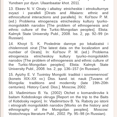
Yundsen yur dyun. Ulaanbaatar khot. 2011.
13. Ekeev N. V. Oiraty i altaitsy: etnicheskie i etnokulturnye
svyazi i paralleli [Oirats and Altaians: ethnic and
ethnocultural interactions and parallels]. In: Kol’tsov P. M.
(ed.) Problema etnogeneza etnicheskoy kultury tyurko-
mongolskikh narodov [The problem of ethnogenesis and
ethnic culture of the Turkic-Mongolian peoples]. Elista:
Kalmyk State University Publ., 2008. Iss. 2, pp. 92–99 (in
Russian).
14. Khoyt S. K. Poslednie dannye po lokalizatsii i
chislennosti oirat [The latest data on the localization and
number of Oirats]. In: Kol’tsov P. M. (ed.) Problema
etnogeneza etnicheskoy kultury tyurko-mongolskikh
narodov [The problem of ethnogenesis and ethnic culture of
the Turkic-Mongolian peoples]. Elista: Kalmyk State
University Publ., 2008. Iss. 2, pp. 136–157 (in Russian).
15. Ayizhy E. V. Tuvintsy Mongolii: traditsii i sovremennost’
(konets XIX–XX vv.) Diss. kand. ist. nauk [Tuvans of
Mongolia: traditions and modernity (late 19th-20th
centuries). History Cand. Diss.]. Moscow, 2002.
16. Vladimirtsov B. Ya. (2002) Otchet o komandirovke k
baitam Kobdoskogo okruga [Report on the trip to the Baits
of Kobdosky region]. In: Vladimirtsov B. Ya. Raboty po istorii
i etnografii mongolskikh narodov [Works on the history and
ethnography of the Mongolian peoples]. Moscow:
Vostochnaya literature Publ., 2002. Pp. 95–98 (in Russian).