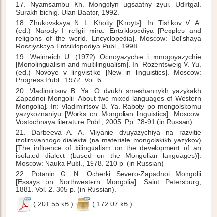
17. Nyamsambu Kh. Mongolyn ugsaatny zyui. Udirtgal.
Surakh bichig. Ulan-Baator, 1992.
18. Zhukovskaya N. L. Khoity [Khoyts]. In: Tishkov V. A.
(ed.) Narody I religii mira. Entsiklopediya [Peoples and
religions of the world. Encyclopedia]. Moscow: Bol'shaya
Rossiyskaya Entsiklopediya Publ., 1998.
19. Weinreich U. (1972) Odnoyazychie i mnogoyazychie
[Monolingualism and multilingualism]. In: Rozentsweig V. Yu.
(ed.) Novoye v lingvistike [New in linguistics]. Moscow:
Progress Publ., 1972. Vol. 6.
20. Vladimirtsov B. Ya. O dvukh smeshannykh yazykakh
Zapadnoi Mongolii [About two mixed languages of Western
Mongolia]. In: Vladimirtsov B. Ya. Raboty po mongolskomu
yazykoznaniyu [Works on Mongolian linguistics]. Moscow:
Vostochnaya literature Publ., 2005. Pp. 78-91 (in Russan).
21. Darbeeva A. A. Vliyanie dvuyazychiya na razvitie
izolirovannogo dialekta (na materiale mongolskikh yazykov)
[The influence of bilingualism on the development of an
isolated dialect (based on the Mongolian languages)].
Moscow: Nauka Publ., 1978. 210 p. (in Russian)
22. Potanin G. N. Ocherki Severo-Zapadnoi Mongolii
[Essays on Northwestern Mongolia]. Saint Petersburg,
1881. Vol. 2. 305 p. (in Russian).
( 201.55 kB )
( 172.07 kB )