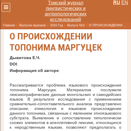
RU
EN
Томский журнал
Развернуть
лингвистических и
меню
антропологических
исследований
Главная
Выпуски журнала
2016 Год
Выпуск №3
О ПРОИСХОЖДЕНИИ ТОПОНИМА МАРГУЦЕК
О ПРОИСХОЖДЕНИИ
ТОПОНИМА МАРГУЦЕК
Дыжитова Е.Ч.
DOI
:
Информация об авторе
:
Рассматривается проблема языкового происхождения
топонима Маргуцек. Материалом послужили
лексикографические данные монгольских и самодийских
языков. В результате исследования с применением
сравнительно-сопоставительного анализа представлено
описание, этимология и языковое происхождение
данного топонима, связанные с явлением этноязыкового
субстрата. Выявление и сопоставление типологически
схожих элементов в апеллятивной лексике, относящихся
к неродственным языкам, позволяют предполагать о