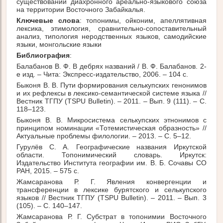
существовании диахронного ареально-языкового союза
на территории Восточного Забайкалья.
Ключевые слова
: топонимы, ойконим, апеллятивная
лексика, этимология, сравнительно-сопоставительный
анализ, типология неродственных языков, самодийские
языки, монгольские языки
Библиография
:
Балабанов В. Ф. В дебрях названий / В. Ф. Балабанов. 2-
е изд. – Чита: Экспресс-издательство, 2006. – 104 с.
Быконя В. В. Пути формирования селькупских генонимов
и их рефлексы в лексико-семантической системе языка //
Вестник ТГПУ (TSPU Bulletin). – 2011. – Вып. 9 (111). – С.
118–123.
Быконя В. В. Микросистема селькупских этнонимов с
принципом номинации «Тотемистическая образность» //
Актуальные проблемы филологии. – 2013. – С. 5–12.
Гурулёв С. А. Географические названия Иркутской
области. Топонимический словарь. Иркутск:
Издательство Института географии им. В. Б. Сочавы СО
РАН, 2015. – 575 с.
Жамсаранова Р. Г. Явления конвергенции и
трансференции в лексике бурятского и селькупского
языков // Вестник ТГПУ (TSPU Bulletin). – 2011. – Вып. 3
(105). – С. 140–147.
Жамсаранова Р. Г. Субстрат в топонимии Восточного