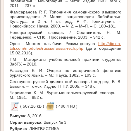
Забайкалья : монография. – Чита: Изд-во РИО ЗабГУ,
2011. – 237 с.
Жамсаранова Р. Г. Топонимия самодийского языкового
происхождения // Малая энциклопедия Забайкалья:
Культура: в 2 ч. / гл. ред. Р. Ф. Гениатулин. –
Новосибирск: Наука, 2009. – Ч. 2. – М–Я. – С. 180–181.
Ненецко-русский словарь / Составитель Н. М.
Терещенко. – СПб., Просвещение, 2003. – 942 с.
Орос – Монгол толь бичиг. Режим доступа:
http://dic.on-
toli.com/modules/russia/russia-rech.php
(дата обращения
15.02.2016).
ПМ – Материалы учебно-полевой практики студентов
ЗабГУ. – 2010.
Рассадин В. И. Очерки по исторической фонетике
бурятского языка. – М.: Наука, 1982. – 199 с.
Селькупско-русский диалектный словарь / под ред. В. В.
Быконя. – Томск: Изд-во ТГПУ, 2005. – 348 с.
Черемисов К. М. Бурят-монгольско-русский словарь. –
M., 1951. – 852 с.
( 507.26 kB )
( 498.4 kB )
Выпуск
: 3, 2016
Серия выпуска
: Выпуск № 3
Рубрика
: ЛИНГВИСТИКА